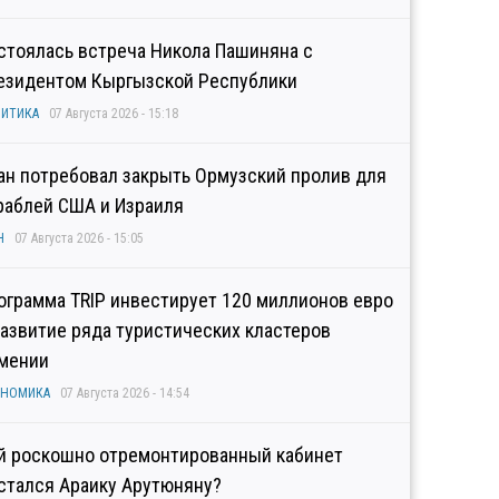
стоялась встреча Никола Пашиняна с
езидентом Кыргызской Республики
ИТИКА
07 Августа 2026 - 15:18
ан потребовал закрыть Ормузский пролив для
раблей США и Израиля
Н
07 Августа 2026 - 15:05
ограмма TRIP инвестирует 120 миллионов евро
развитие ряда туристических кластеров
мении
ОНОМИКА
07 Августа 2026 - 14:54
й роскошно отремонтированный кабинет
стался Араику Арутюняну?