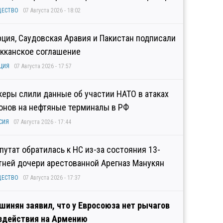
ЩЕСТВО
07 Августа 2026 - 18:02
рция, Саудовская Аравия и Пакистан подписали
кканское соглашение
ЦИЯ
07 Августа 2026 - 17:57
керы слили данные об участии НАТО в атаках
онов на нефтяные терминалы в РФ
СИЯ
07 Августа 2026 - 17:44
путат обратилась к НС из-за состояния 13-
тней дочери арестованной Арегназ Манукян
ЩЕСТВО
07 Августа 2026 - 17:37
шинян заявил, что у Евросоюза нет рычагов
здействия на Армению