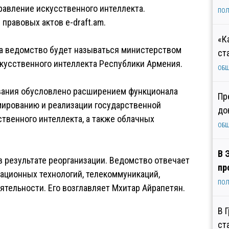
равление искусственного интеллекта.
ПОЛ
правовых актов e-draft.am.
«К
та ведомство будет называться министерством
ст
усственного интеллекта Республики Армения.
ОБ
звания обусловлено расширением функционала
Пр
мированию и реализации государственной
до
ственного интеллекта, а также облачных
ОБ
В 
в результате реорганизации. Ведомство отвечает
пр
ационных технологий, телекоммуникаций,
ПОЛ
тельности. Его возглавляет Мхитар Айрапетян.
В 
ст