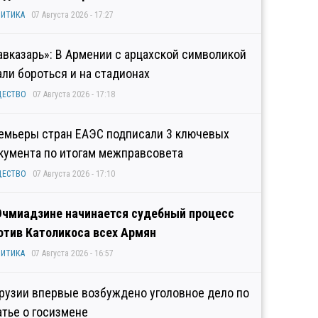
ИТИКА
07 Августа 2026 - 17:27
авказарь»: В Армении с арцахской символикой
али бороться и на стадионах
ЩЕСТВО
07 Августа 2026 - 17:18
емьеры стран ЕАЭС подписали 3 ключевых
кумента по итогам межправсовета
ЩЕСТВО
07 Августа 2026 - 17:10
Эчмиадзине начинается судебный процесс
отив Католикоса всех Армян
ИТИКА
07 Августа 2026 - 16:57
Грузии впервые возбуждено уголовное дело по
атье о госизмене