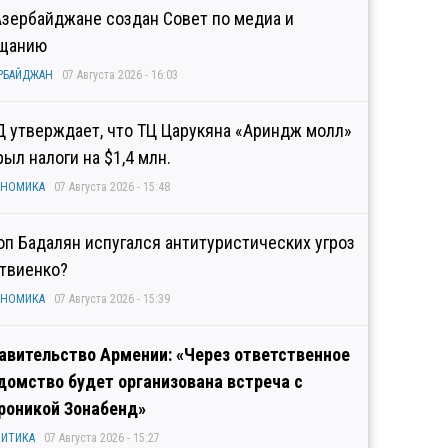
Азербайджане создан Совет по медиа и
щанию
РБАЙДЖАН
07 Августа 2026 - 16:03
Д утверждает, что ТЦ Царукяна «Ариндж молл»
рыл налоги на $1,4 млн.
ОНОМИКА
07 Августа 2026 - 15:48
оп Бадалян испугался антитуристических угроз
твиенко?
ОНОМИКА
07 Августа 2026 - 15:39
авительство Армении: «Через ответственное
домство будет организована встреча с
роникой Зонабенд»
ИТИКА
07 Августа 2026 - 15:27