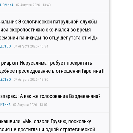
ОНОМИКА
07 Августа 2026 - 13:40
чальник Экологической патрульной службы
риса скоропостижно скончался во время
ремонии панихиды по отцу депутата от «ГД»
ЩЕСТВО
07 Августа 2026 - 13:34
триархат Иерусалима требует прекратить
дебное преследование в отношении Гарегина II
ЩЕСТВО
07 Августа 2026 - 13:30
рапарак»: А как же голосование Вардеваняна?
ИТИКА
07 Августа 2026 - 13:07
акашвили: «Мы спасли Грузию, поскольку
ссия не достигла ни одной стратегической