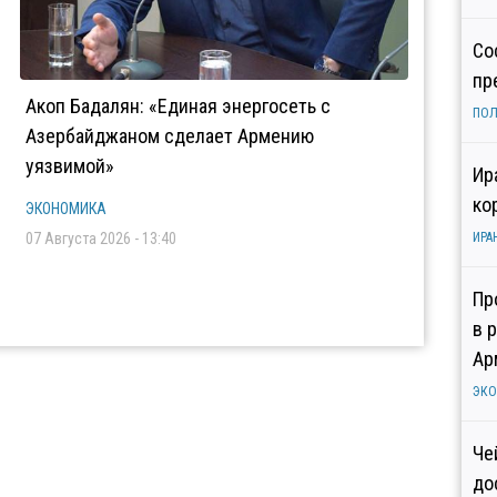
Со
пр
Акоп Бадалян: «Единая энергосеть с
ПОЛ
Азербайджаном сделает Армению
уязвимой»
Ир
ко
ЭКОНОМИКА
07 Августа 2026 - 13:40
ИРА
Пр
в 
Ар
ЭК
Че
до