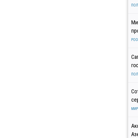
ПОЛ
Ми
пр
РОС
Са
го
ПОЛ
Со
се
МИР
Ак
Аз