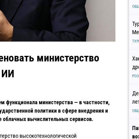
ОБ
Ту
Ме
ТУР
еновать министерство
Ха
др
 ИИ
РОС
Де
ле
м функционала министерства — в частности,
ударственной политики в сфере внедрения и
ОБ
же облачных вычислительных сервисов.
Па
терство высокотехнологической
во