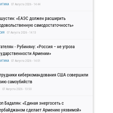
ИТИКА
07 Августа 2026 - 14:44
шустин: «ЕАЭС должен расширить
одовольственную самодостаточность»
СИЯ
07 Августа 2026 - 14:13
гателян - Рубиняну: «Россия – не угроза
сударственности Армении»
ИТИКА
07 Августа 2026 - 14:01
трудники киберкомандования США совершили
рию самоубийств
07 Августа 2026 - 13:50
оп Бадалян: «Единая энергосеть с
ербайджаном сделает Армению уязвимой»