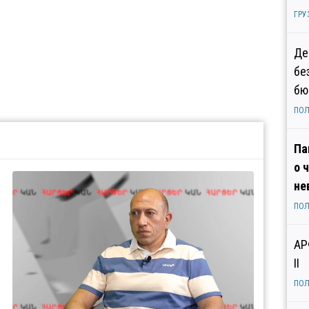
ГРУ
Де
бе
бю
ПОЛ
Па
о 
не
ПОЛ
АР
II
ПОЛ