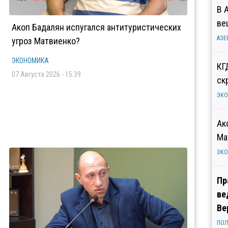
В 
ве
Акоп Бадалян испугался антитуристических
АЗЕ
угроз Матвиенко?
ЭКОНОМИКА
КГ
07 Августа 2026 - 15:39
ск
ЭК
Ак
Ма
ЭК
Пр
ве
Ве
ПОЛ