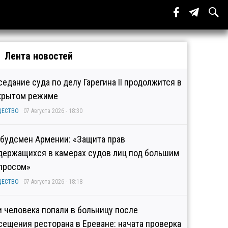
Лента новостей
седание суда по делу Гарегина II продолжится в
крытом режиме
ЩЕСТВО
07 Августа 2026 - 18:30
будсмен Армении: «Защита прав
держащихся в камерах судов лиц под большим
просом»
ЩЕСТВО
07 Августа 2026 - 18:18
и человека попали в больницу после
сещения ресторана в Ереване: начата проверка