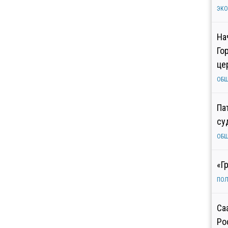
ЭК
На
Го
це
ОБ
Па
су
ОБ
«Г
ПОЛ
Са
Ро