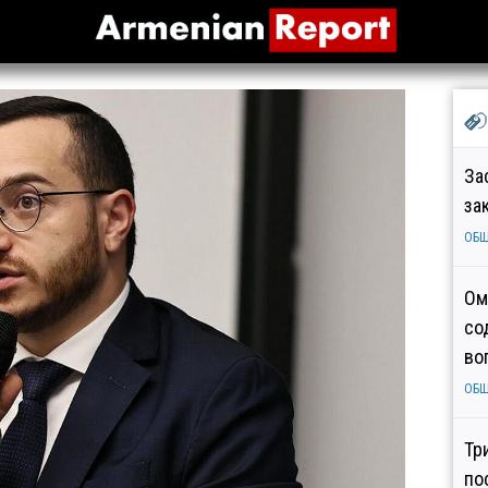
За
за
ОБ
Ом
со
во
ОБ
Тр
по