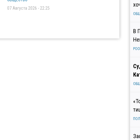
хо
07 Августа 2026 - 22:25
ОБ
В 
Не
РОС
Су
Ка
ОБ
«Т
ти
ПОЛ
За