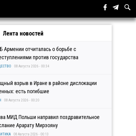
Лента новостей
Б Армении отчиталась о борьбе с
еступлениями против государства
ЩЕСТВО
08 Августа 2026 - 00:34
щный взрыв в Иране в районе дислокации
енных: есть погибшие
Н
08 Августа 2026 - 00:20
ава МИД Польши направил поздравительное
слание Арарату Мирзояну
ИТИКА
08 Августа 2026 - 00:13