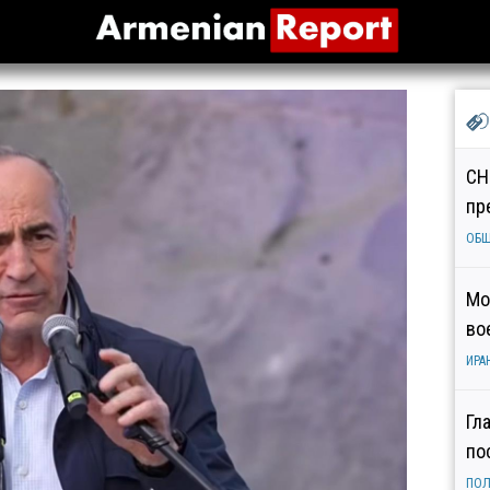
СН
пр
ОБ
Мо
во
ИРА
Гл
по
ПОЛ