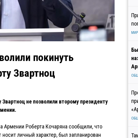
Пр
по
МИР
Бы
зволили покинуть
на
Ар
рту Звартноц
ОБ
Пр
пр
у Звартноц не позволили второму президенту
«А
рмении.
ОБ
та Армении Роберта Кочаряна сообщили, что
т носит личный характер, был запланирован
Та