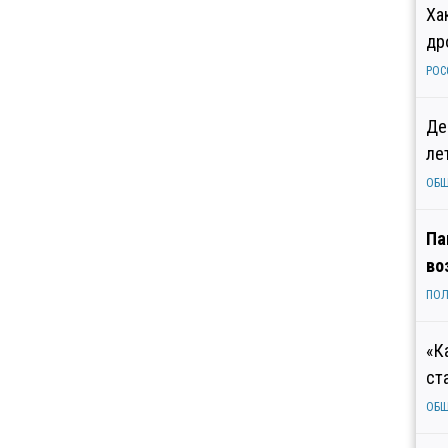
Ха
др
РОС
Де
ле
ОБ
Па
во
ПОЛ
«К
ст
ОБ