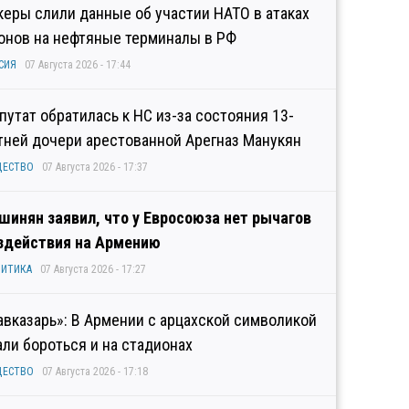
керы слили данные об участии НАТО в атаках
онов на нефтяные терминалы в РФ
СИЯ
07 Августа 2026 - 17:44
путат обратилась к НС из-за состояния 13-
тней дочери арестованной Арегназ Манукян
ЩЕСТВО
07 Августа 2026 - 17:37
шинян заявил, что у Евросоюза нет рычагов
здействия на Армению
ИТИКА
07 Августа 2026 - 17:27
авказарь»: В Армении с арцахской символикой
али бороться и на стадионах
ЩЕСТВО
07 Августа 2026 - 17:18