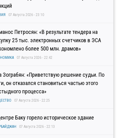
нкций
ЗИЯ
07 Августа 2026 - 23:10
манос Петросян: «В результате тендера на
купку 25 тыс. электронных счетчиков в ЭСА
кономлено более 500 млн. драмов»
ОНОМИКА
07 Августа 2026 - 22:42
а Зограбян: «Приветствую решение судьи. По
ти, он отказался становиться частью этого
стыдного процесса»
ЩЕСТВО
07 Августа 2026 - 22:25
центре Баку горело историческое здание
РБАЙДЖАН
07 Августа 2026 - 22:13