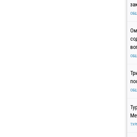
за
ОБ
Ом
со
во
ОБ
Тр
по
ОБ
Ту
Ме
ТУР