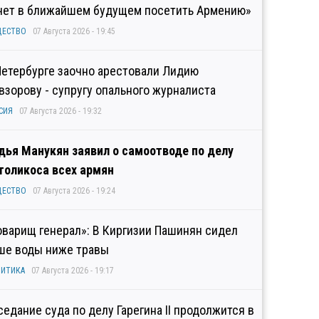
чет в ближайшем будущем посетить Армению»
ЩЕСТВО
07 Августа 2026 - 19:45
Петербурге заочно арестовали Лидию
взорову - супругу опального журналиста
СИЯ
07 Августа 2026 - 19:32
дья Манукян заявил о самоотводе по делу
толикоса всех армян
ЩЕСТВО
07 Августа 2026 - 19:24
оварищ генерал»: В Киргизии Пашинян сидел
ше воды ниже травы
ИТИКА
07 Августа 2026 - 19:17
седание суда по делу Гарегина II продолжится в