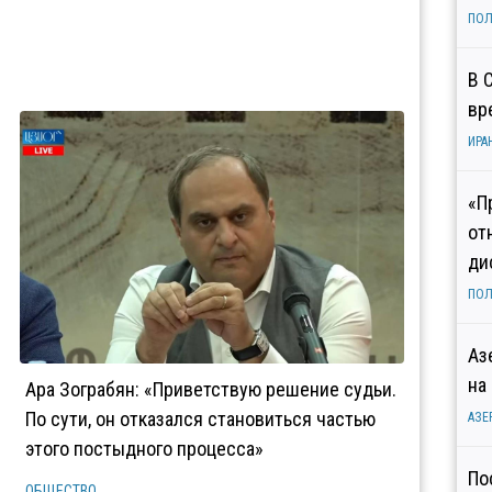
ПОЛ
В 
вр
ИРА
«П
от
ди
ПОЛ
Аз
на
Ара Зограбян: «Приветствую решение судьи.
По сути, он отказался становиться частью
АЗЕ
этого постыдного процесса»
По
ОБЩЕСТВО