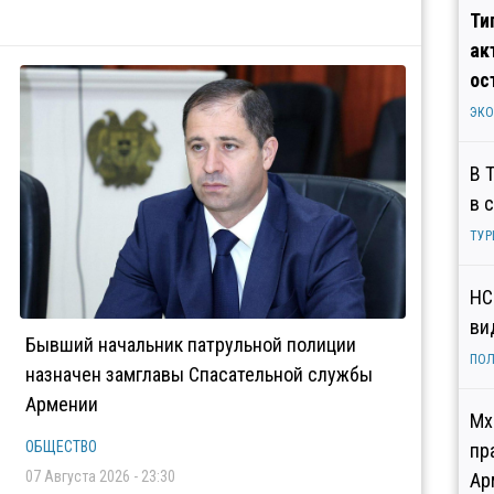
Ти
ак
ос
ЭК
В 
в 
ТУР
НС
ви
Бывший начальник патрульной полиции
ПОЛ
назначен замглавы Спасательной службы
Армении
Мх
ОБЩЕСТВО
пр
07 Августа 2026 - 23:30
Ар