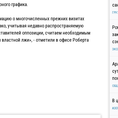
рного графика.
са
ГРУ
мацию о многочисленных прежних визитах
нако, учитывая недавно распространяемую
Ро
ставителей оппозиции, считаем необходимым
за
властной лжи», - отметили в офисе Роберта
сэ
ЭК
Ар
су
по
ОБ
В 
АЗЕ