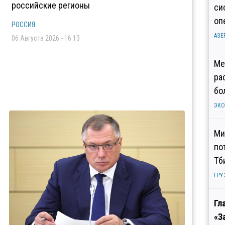
российские регионы
си
оп
РОССИЯ
АЗЕ
06 Августа 2026 - 16:13
Ме
ра
бо
ЭК
Ми
по
Тб
ГРУ
Гл
«З