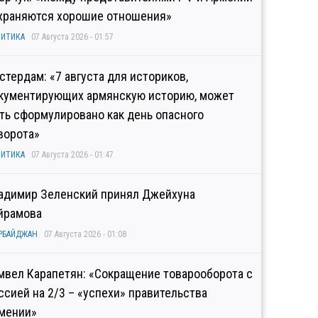
храняются хорошие отношения»
ИТИКА
07 Августа 2026 - 01:57
стердам: «7 августа для историков,
кументирующих армянскую историю, может
ть сформулировано как день опасного
ворота»
ИТИКА
07 Августа 2026 - 01:47
адимир Зеленский принял Джейхуна
йрамова
РБАЙДЖАН
07 Августа 2026 - 01:08
мвел Карапетян: «Сокращение товарооборота с
ссией на 2/3 – «успехи» правительства
мении»