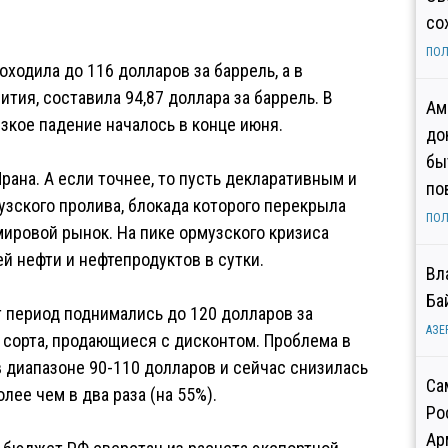
со
ПОЛ
доходила до 116 долларов за баррель, а в
тия, составила 94,87 доллара за баррель. В
Ам
зкое падение началось в конце июня.
до
бы
ана. А если точнее, то пусть декларативным и
по
зского пролива, блокада которого перекрыла
ПОЛ
мировой рынок. На пике ормузского кризиса
й нефти и нефтепродуктов в сутки.
Вл
Ба
т период поднимались до 120 долларов за
АЗЕ
е сорта, продающиеся с дисконтом. Проблема в
в диапазоне 90-110 долларов и сейчас снизилась
Са
олее чем в два раза (на 55%).
Ро
Ар