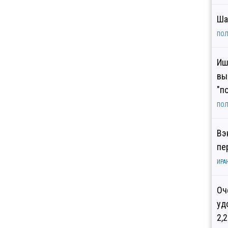
Ша
ПОЛ
Иш
вы
"п
ПОЛ
Вэ
пе
ИРА
Оч
уд
2,