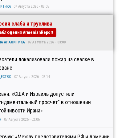
ИТИКА
07 Августа 2026 - 03:05
ссия слаба и труслива
аблюдения ArmenianReport
ША АНАЛИТИКА
07 Августа 2026 - 03:00
асатели локализовали пожар на свалке в
еване
ЩЕСТВО
07 Августа 2026 - 02:14
хани: «США и Израиль допустили
ундаментальный просчет" в отношении
тойчивости Ирана»
Н
07 Августа 2026 - 02:06
ерчук: «Между представителями РФ и Армении