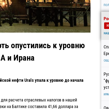
ПОЛ
Ро
Н
НА
ть опустились к уровню
Сп
Ер
А и Ирана
ОБ
Ру
йской нефти Urals упала к уровню до начала
"ф
ус
ИРА
 для расчета отраслевых налогов в нашей
узки на Балтике составила 41,66 доллара за
Ов