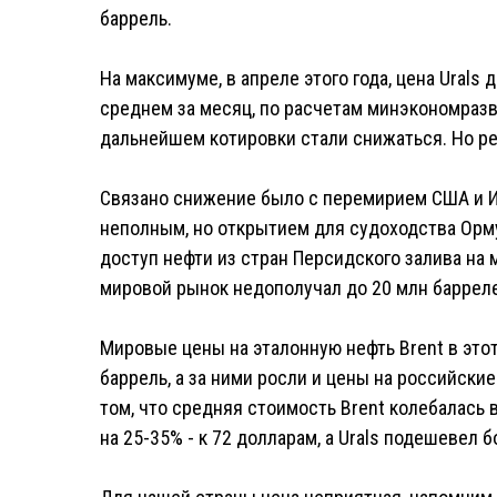
баррель.
На максимуме, в апреле этого года, цена Urals 
среднем за месяц, по расчетам минэкономразви
дальнейшем котировки стали снижаться. Но ре
Связано снижение было с перемирием США и Ир
неполным, но открытием для судоходства Орму
доступ нефти из стран Персидского залива на 
мировой рынок недополучал до 20 млн барреле
Мировые цены на эталонную нефть Brent в это
баррель, а за ними росли и цены на российски
том, что средняя стоимость Brent колебалась 
на 25-35% - к 72 долларам, а Urals подешевел б