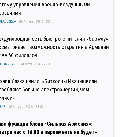
стему управления военно-воздушными
ерациями
РБАЙДЖАН
06 Августа 2026 - 23:22
ждународная сеть быстрого питания «Subway»
ссматривает возможность открытия в Армении
лее 60 филиалов
ОНОМИКА
06 Августа 2026 - 23:11
хаил Саакашвили: «Биткоины Иванишвили
требляют больше электроэнергии, чем
илиси»
ЗИЯ
06 Августа 2026 - 23:03
ава фракции блока «Сильная Армения»:
автра нас с 16:00 в парламенте не будет»