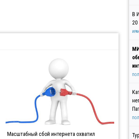
В 
20
ИРА
МИ
об
ин
ПОЛ
Ка
не
Па
ПОЛ
Масштабный сбой интернета охватил
Ту