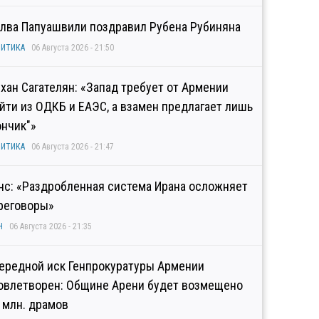
лва Папуашвили поздравил Рубена Рубиняна
ИТИКА
06 Августа 2026 - 21:50
хан Сагателян: «Запад требует от Армении
йти из ОДКБ и ЕАЭС, а взамен предлагает лишь
ончик"»
ИТИКА
06 Августа 2026 - 21:47
нс: «Раздробленная система Ирана осложняет
реговоры»
Н
06 Августа 2026 - 21:35
ередной иск Генпрокуратуры Армении
овлетворен: Общине Арени будет возмещено
2 млн. драмов