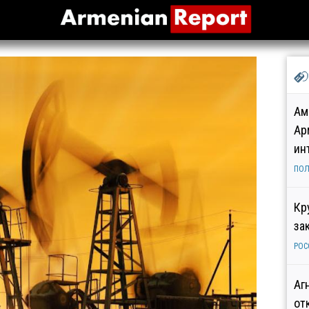
Ам
Ар
ин
ПОЛ
Кр
за
РОС
Аг
от