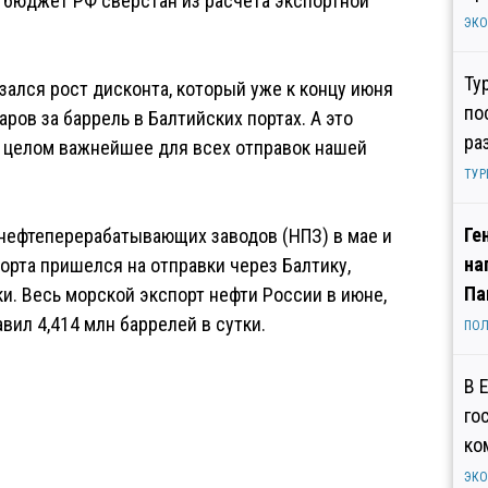
 бюджет РФ сверстан из расчета экспортной
ЭК
Ту
зался рост дисконта, который уже к концу июня
по
аров за баррель в Балтийских портах. А это
ра
 в целом важнейшее для всех отправок нашей
ТУР
Ге
 нефтеперерабатывающих заводов (НПЗ) в мае и
на
порта пришелся на отправки через Балтику,
Па
ки. Весь морской экспорт нефти России в июне,
авил 4,414 млн баррелей в сутки.
ПОЛ
В 
го
ко
ЭК