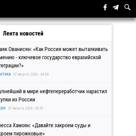
Лента новостей
аяк Ованисян: «Как Россия может выталкивать
мению - ключевое государство евразийской
теграции?»
ИТИКА
07 Августа 2026 - 04:00
упнейший в мире нефтепереработчик нарастил
купки из России
СИЯ
07 Августа 2026 - 03:07
несса Хамоян: «Давайте закроем суды и
кроем пирожковые»