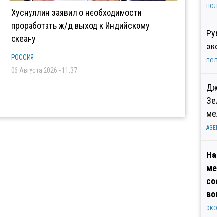
ПОЛ
Хуснуллин заявил о необходимости
проработать ж/д выход к Индийскому
Ру
океану
эк
РОССИЯ
ПОЛ
06 Августа 2026 - 11:37
Дж
Зе
ме
АЗЕ
На
ме
со
во
ЭК