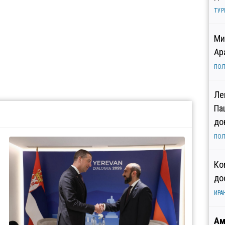
ТУР
Ми
Ар
ПОЛ
Ле
Па
до
ПОЛ
Ко
до
ИРА
Ам