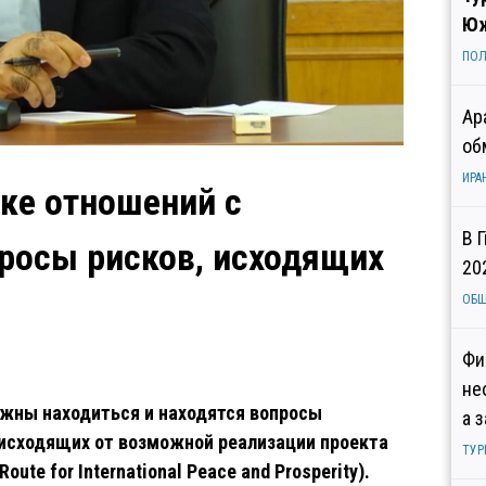
Юж
ПОЛ
Ар
об
ИРА
тке отношений с
В 
росы рисков, исходящих
20
ОБ
Фи
не
лжны находиться и находятся вопросы
а 
 исходящих от возможной реализации проекта
ТУР
te for International Peace and Prosperity).