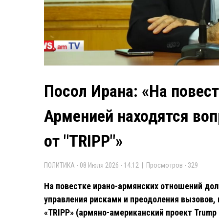
Посол Ирана: «На повес
Арменией находятся воп
от "TRIPP"»
ПОЛИТИКА - 08 Июля 2026 - 14:12 | Просмотров - 329
На повестке ирано-армянских отношений до
управления рисками и преодоления вызовов,
«TRIPP» (армяно-американский проект Trump Rou