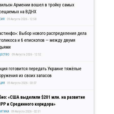
вильон Армении вошел в тройку самых
сещаемых на ВДНХ
СИЯ
09 Августа 2026 - 12:58
астинфо»: Выбор нового распределения дела
толикоса и 6 епископов — между двумя
дьями
ЩЕСТВО
09 Августа 2026 - 12:52
рция готовится передать Украине тяжёлые
оружения из своих запасов
ЦИЯ
09 Августа 2026 - 03:07
био: «США выделили $201 млн. на развитие
IPP и Срединного коридора»
ИТИКА
09 Августа 2026 - 02:51