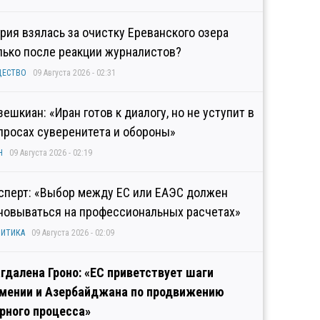
рия взялась за очистку Ереванского озера
лько после реакции журналистов?
ЩЕСТВО
09 Августа 2026 - 02:31
зешкиан: «Иран готов к диалогу, но не уступит в
просах суверенитета и обороны»
Н
09 Августа 2026 - 02:19
сперт: «Выбор между ЕС или ЕАЭС должен
новываться на профессиональных расчетах»
ИТИКА
09 Августа 2026 - 02:09
гдалена Гроно: «ЕС приветствует шаги
мении и Азербайджана по продвижению
рного процесса»