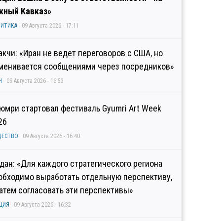
ный Кавказ»
ИТИКА
09 Августа 2026 - 17:11
акчи: «Иран не ведет переговоров с США, но
менивается сообщениями через посредников»
Н
09 Августа 2026 - 16:53
Гюмри стартовал фестиваль Gyumri Art Week
26
ЩЕСТВО
09 Августа 2026 - 16:40
дан: «Для каждого стратегического региона
обходимо выработать отдельную перспективу,
затем согласовать эти перспективы»
ЦИЯ
09 Августа 2026 - 16:32