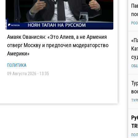
Па
по
РОС
Амаяк Ованисян: «Это Алиев, а не Армения
«П
отверг Москву и предпочел модераторство
Ка
Америки»
су
ПОЛИТИКА
ОБ
09 Августа 2026 - 13:35
Ту
во
ТУР
Ру
TR
ПОЛ