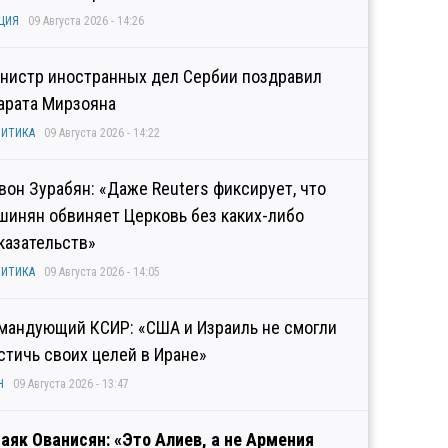
ЦИЯ
09 Августа 2026 - 14:26
нистр иностранных дел Сербии поздравил
арата Мирзояна
ИТИКА
09 Августа 2026 - 14:22
вон Зурабян: «Даже Reuters фиксирует, что
шинян обвиняет Церковь без каких-либо
казательств»
ИТИКА
09 Августа 2026 - 14:05
мандующий КСИР: «США и Израиль не смогли
стичь своих целей в Иране»
Н
09 Августа 2026 - 13:47
аяк Ованисян: «Это Алиев, а не Армения