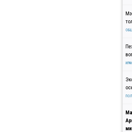
Мэ
то
ОБ
Пе
во
ИРА
Эк
ос
ПОЛ
Ма
Ар
ми