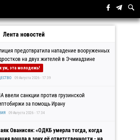
Лента новостей
лиция предотвратила нападение вооруженных
дростков на двух жителей в Эчмиадзине
х уж, эта молодежь!
ЩЕСТВО
09 Августа 2026 - 17:39
А ввели санкции против грузинской
иптобиржи за помощь Ирану
ЗИЯ
09 Августа 2026 - 17:34
аяк Ованисян: «ОДКБ умерла тогда, когда
рция вошла в зону её ответственности - на