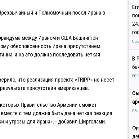
Ег
 Чрезвычайный и Полномочный посол Ирана в
по
24
го
морандума между Ираном и США Вашингтон
ОБ
тому обеспокоенность Ирана присутствием
гична, и на это должна последовать четкая
В 
ба
РОС
ерило, что реализация проекта «TRIPP» не несет
 результате присутствия американцев.
Сы
ар
 которых Правительство Армении сможет
ОБ
 вместе с тем должна быть дана четкая реакция
и и угрозы для Ирана», - добавил Ширголами.
Фи
де