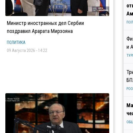
от
Ам
Министр иностранных дел Сербии
ПОЛ
поздравил Арарата Мирзояна
Фи
ПОЛИТИКА
и 
09 Августа 2026 - 14:22
ТУР
Тр
БП
РОС
Ма
че
ОБ