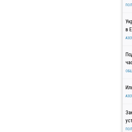
ПОЛ
Ук
в 
АЗЕ
По
ча
ОБ
Ил
АЗЕ
За
ус
ПОЛ