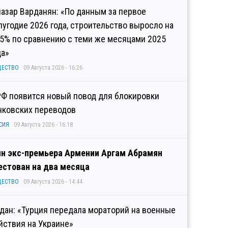
иазар Варданян: «По данным за первое
лугодие 2026 года, строительство выросло на
,5% по сравнению с теми же месяцами 2025
да»
ЩЕСТВО
09 Августа 2026 - 16:26
РФ появится новый повод для блокировки
нковских переводов
СИЯ
09 Августа 2026 - 16:18
н экс-премьера Армении Аргам Абрамян
естован на два месяца
ЩЕСТВО
09 Августа 2026 - 14:44
дан: «Турция передала мораторий на военные
йствия на Украине»