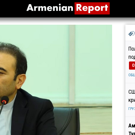
По
по
О
ОБ
СШ
кр
ГРУ
Ам
Ту