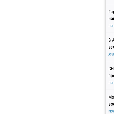
Га
на
ОБ
В 
вз
АЗЕ
СН
пр
ОБ
Мо
во
ИРА