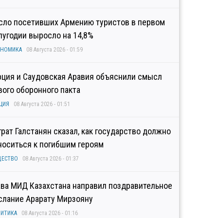
сло посетивших Армению туристов в первом
лугодии выросло на 14,8%
ОНОМИКА
08 Августа 2026 - 01:59
рция и Саудовская Аравия объяснили смысл
вого оборонного пакта
ЦИЯ
08 Августа 2026 - 01:51
грат Галстанян сказал, как государство должно
носиться к погибшим героям
ЩЕСТВО
08 Августа 2026 - 01:37
ава МИД Казахстана направил поздравительное
слание Арарату Мирзояну
ИТИКА
08 Августа 2026 - 01:16