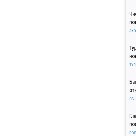
Чи
по
ЭК
Ту
но
ТУР
Ба
от
ОБ
Гл
по
ПОЛ