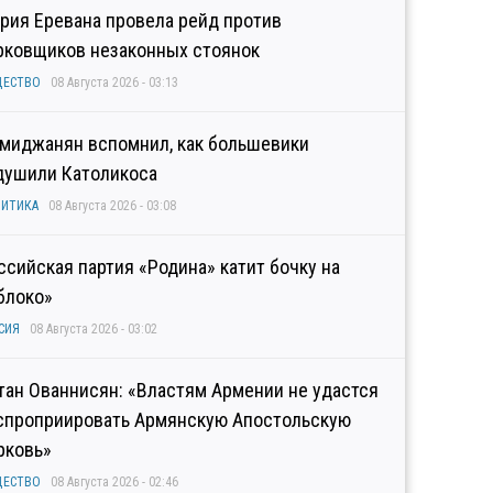
рия Еревана провела рейд против
рковщиков незаконных стоянок
ЩЕСТВО
08 Августа 2026 - 03:13
миджанян вспомнил, как большевики
душили Католикоса
ИТИКА
08 Августа 2026 - 03:08
ссийская партия «Родина» катит бочку на
блоко»
СИЯ
08 Августа 2026 - 03:02
тан Ованнисян: «Властям Армении не удастся
спроприировать Армянскую Апостольскую
рковь»
ЩЕСТВО
08 Августа 2026 - 02:46