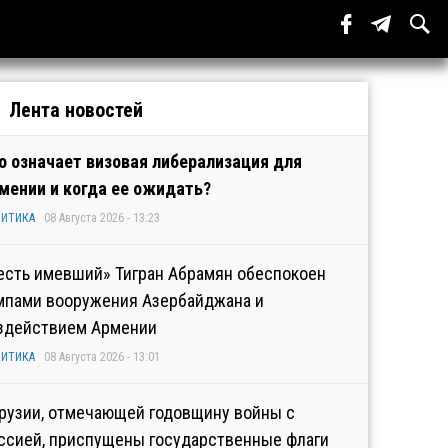
Лента новостей
о означает визовая либерализация для
мении и когда ее ожидать?
ИТИКА
08 Августа 2026 - 13:23
есть имевший» Тигран Абрамян обеспокоен
мпами вооружения Азербайджана и
здействием Армении
ИТИКА
08 Августа 2026 - 13:01
Грузии, отмечающей годовщину войны с
ссией, приспущены государственные флаги