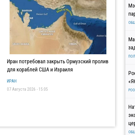
Мэ
па
ОБ
Ма
за
ПОЛ
Иран потребовал закрыть Ормузский пролив
для кораблей США и Израиля
Ро
«Я
ИРАН
07 Августа 2026 - 15:05
РОС
На
эк
це
ОБ