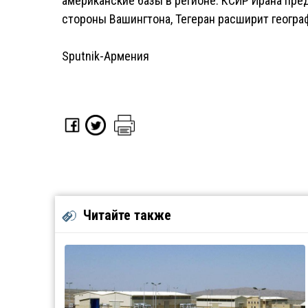
американские базы в регионе. КСИР Ирана пред
стороны Вашингтона, Тегеран расширит геогра
Sputnik-Армения
Читайте также