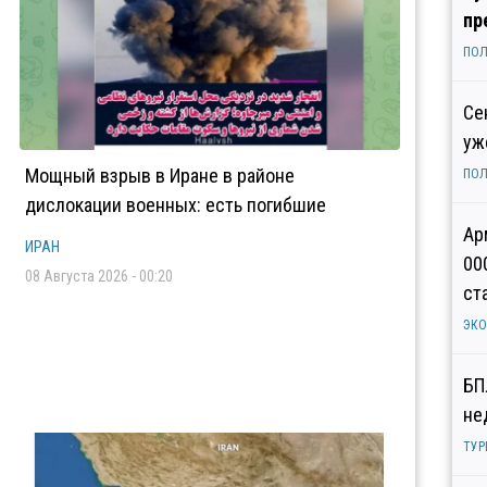
пр
ПОЛ
Се
уж
Мощный взрыв в Иране в районе
ПОЛ
дислокации военных: есть погибшие
Ар
ИРАН
00
08 Августа 2026 - 00:20
ст
ЭК
БП
не
ТУР