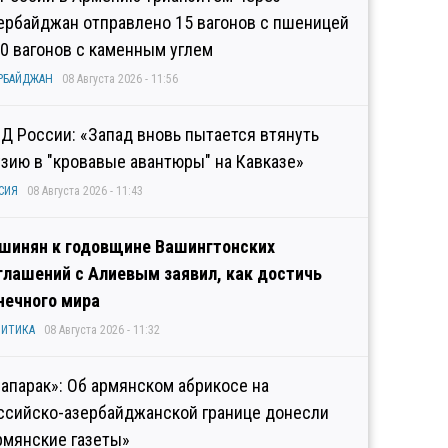
ербайджан отправлено 15 вагонов с пшеницей
10 вагонов с каменным углем
РБАЙДЖАН
08 Августа 2026 - 11:56
Д России: «Запад вновь пытается втянуть
узию в "кровавые авантюры" на Кавказе»
СИЯ
08 Августа 2026 - 11:43
шинян к годовщине Вашингтонских
глашений с Алиевым заявил, как достичь
нечного мира
ИТИКА
08 Августа 2026 - 11:32
рапарак»: Об армянском абрикосе на
ссийско-азербайджанской границе донесли
рмянские газеты»