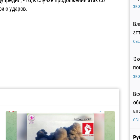
упредил, что, в случае продолжения атак со
ЭК
фию ударов.
Вл
ат
ОБ
Эк
по
ЭК
Вс
об
ап
ОБ
Ру