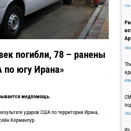
ГРУ
Ра
ко
Ар
ОБ
век погибли, 78 – ранены
Th
А по югу Ирана»
яд
ИРА
азывается медпомощь.
СМ
по
результате ударов США по территории Ирана,
ОБ
сейн Керманпур.
Из