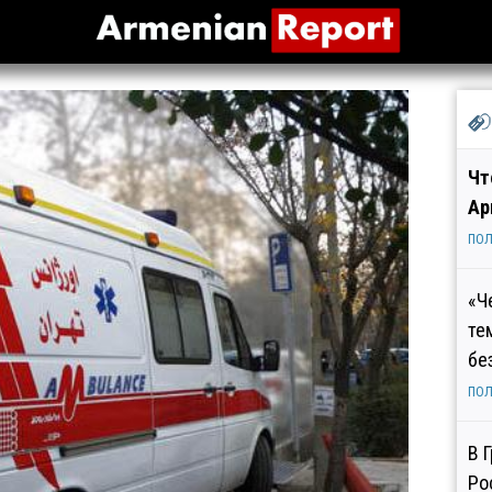
Чт
Ар
ПОЛ
«Ч
те
бе
ПОЛ
В 
Ро