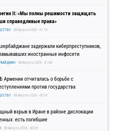
регин II: «Мы полны решимости защищать
ши справедливые права»
ЩЕСТВО
08 Августа 2026 - 01:10
Азербайджане задержали киберпреступников,
ламывавших иностранные инфосети
РБАЙДЖАН
08 Августа 2026 - 01:00
Б Армении отчиталась о борьбе с
еступлениями против государства
ЩЕСТВО
08 Августа 2026 - 00:34
щный взрыв в Иране в районе дислокации
енных: есть погибшие
Н
08 Августа 2026 - 00:20