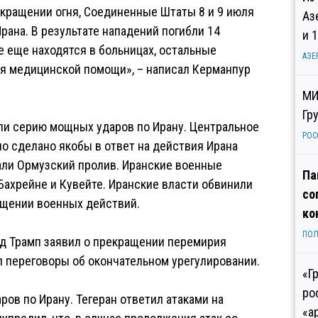
екращении огня, Соединенные Штаты 8 и 9 июля
Аз
рана. В результате нападений погибли 14
и 
се еще находятся в больницах, остальные
АЗЕ
я медицинской помощи», – написал Керманпур
МИ
Гр
ли серию мощных ударов по Ирану. Центральное
РОС
о сделано якобы в ответ на действия Ирана
али Ормузский пролив. Иранские военные
Па
Бахрейне и Кувейте. Иранские власти обвинили
со
ащении военных действий.
ко
ПОЛ
ьд Трамп заявил о прекращении перемирия
 переговоры об окончательном урегулировании.
«Г
ро
ров по Ирану. Тегеран ответил атаками на
«а