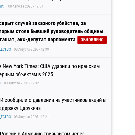
ЗИЯ
08 Августа 2026 - 12:51
скрыт случай заказного убийства, за
торым стоял бывший руководитель общины
ташат, экс-депутат парламента
ОБНОВЛЕНО
ЩЕСТВО
08 Августа 2026 - 12:39
e New York Times: США ударили по иранским
ерным объектам в 2025
Н
08 Августа 2026 - 12:32
И сообщили о давлении на участников акций в
ддержку Царукяна
ЩЕСТВО
08 Августа 2026 - 12:21
 России в Армению трианзитом через