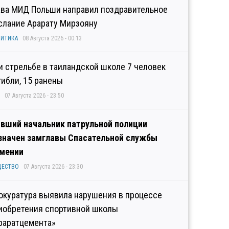
ава МИД Польши направил поздравительное
слание Арарату Мирзояну
ИТИКА
08 Августа 2026 - 00:13
и стрельбе в таиландской школе 7 человек
гибли, 15 ранены
07 Августа 2026 - 23:50
вший начальник патрульной полиции
значен замглавы Спасательной службы
мении
ЩЕСТВО
07 Августа 2026 - 23:30
окуратура выявила нарушения в процессе
иобретения спортивной школы
раратцемента»