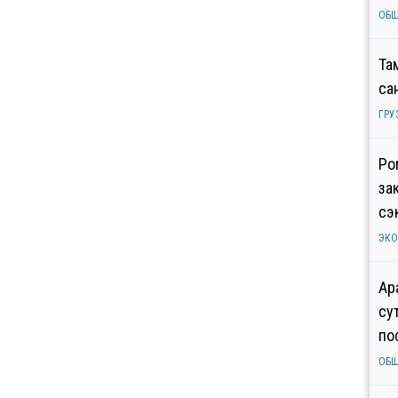
ОБ
Та
са
ГРУ
Ро
за
сэ
ЭК
Ар
су
по
ОБ