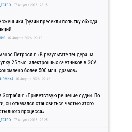
ЩЕСТВО
07 Августа 2026 - 23:15
моженники Грузии пресекли попытку обхода
нкций
ЗИЯ
07 Августа 2026 - 23:10
манос Петросян: «В результате тендера на
купку 25 тыс. электронных счетчиков в ЭСА
кономлено более 500 млн. драмов»
ОНОМИКА
07 Августа 2026 - 22:42
а Зограбян: «Приветствую решение судьи. По
ти, он отказался становиться частью этого
стыдного процесса»
ЩЕСТВО
07 Августа 2026 - 22:25