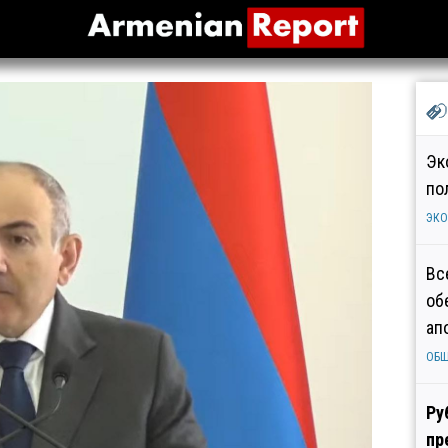
Эк
по
ЭК
Вс
об
ап
ОБ
Ру
пр