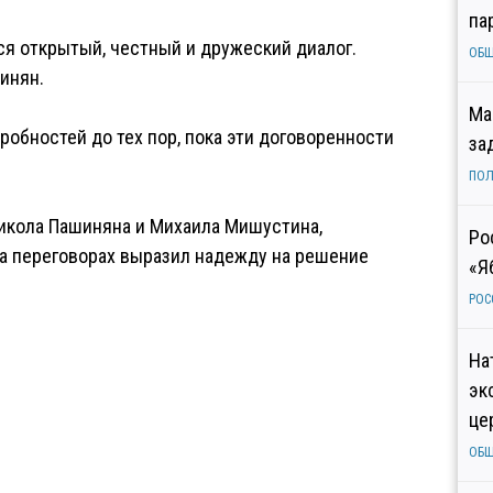
па
ся открытый, честный и дружеский диалог.
ОБ
инян.
Ма
робностей до тех пор, пока эти договоренности
за
ПОЛ
икола Пашиняна и Михаила Мишустина,
Ро
на переговорах выразил надежду на решение
«Я
РОС
На
эк
це
ОБ