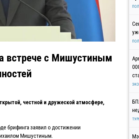
ПОЛ
Се
уж
ПОЛ
на встрече с Мишустиным
Ар
00
нностей
ст
ЭК
БП
ткрытой, честной и дружеской атмосфере,
не
ТУР
де брифинга заявил о достижении
Михаилом Мишустиным.
Мэ