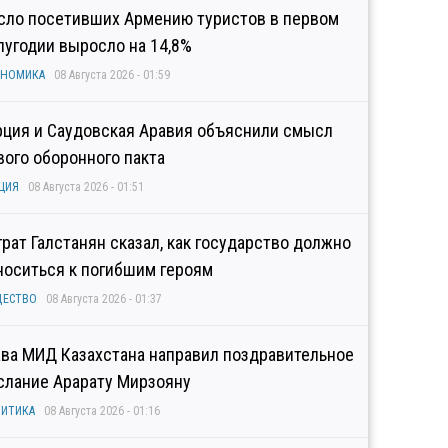
сло посетивших Армению туристов в первом
лугодии выросло на 14,8%
ОНОМИКА
08 Августа 2026 - 01:59
рция и Саудовская Аравия объяснили смысл
вого оборонного пакта
ЦИЯ
08 Августа 2026 - 01:51
грат Галстанян сказал, как государство должно
носиться к погибшим героям
ЩЕСТВО
08 Августа 2026 - 01:37
ава МИД Казахстана направил поздравительное
слание Арарату Мирзояну
ИТИКА
08 Августа 2026 - 01:16