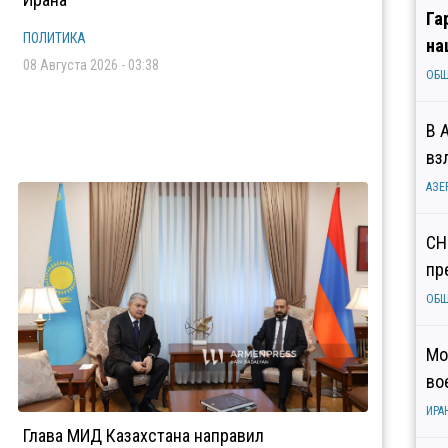
Га
ПОЛИТИКА
на
08 Августа 2026 - 03:38
ОБ
В 
вз
АЗЕ
СН
пр
ОБ
Мо
во
ИРА
Глава МИД Казахстана направил