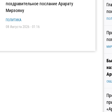
поздравительное послание Арарату
Гл
Мирзояну
по
ПОЛ
ПОЛИТИКА
08 Августа 2026 - 01:16
Пр
по
МИР
Бы
на
Ар
ОБ
Пр
пр
«А