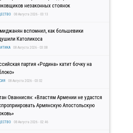
рковщиков незаконных стоянок
ЩЕСТВО
08 Августа 2026 - 03:13
миджанян вспомнил, как большевики
душили Католикоса
ИТИКА
08 Августа 2026 - 03:08
ссийская партия «Родина» катит бочку на
блоко»
СИЯ
08 Августа 2026 - 03:02
тан Ованнисян: «Властям Армении не удастся
спроприировать Армянскую Апостольскую
рковь»
ЩЕСТВО
08 Августа 2026 - 02:46