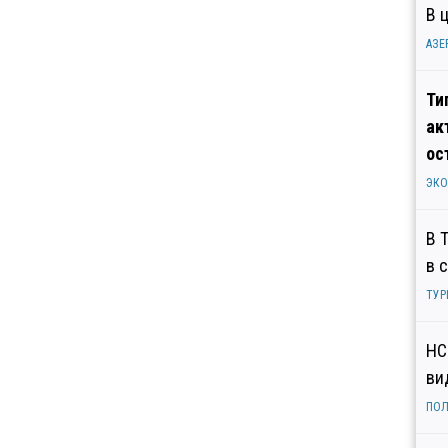
В 
АЗЕ
Ти
ак
ос
ЭК
В 
в 
ТУР
НС
ви
ПОЛ