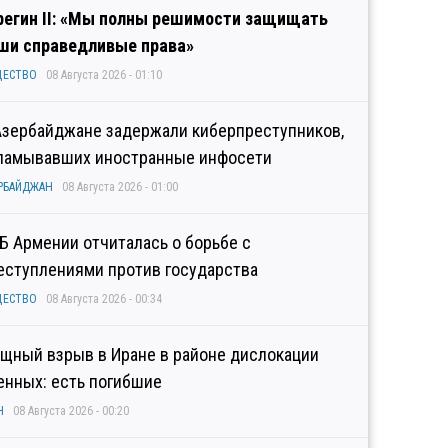
регин II: «Мы полны решимости защищать
ши справедливые права»
ЩЕСТВО
08 Августа 2026 - 01:10
Азербайджане задержали киберпреступников,
ламывавших иностранные инфосети
РБАЙДЖАН
08 Августа 2026 - 01:00
Б Армении отчиталась о борьбе с
еступлениями против государства
ЩЕСТВО
08 Августа 2026 - 00:34
щный взрыв в Иране в районе дислокации
енных: есть погибшие
Н
08 Августа 2026 - 00:20