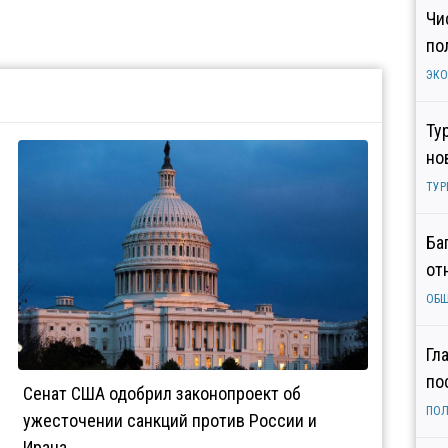
Чи
по
ЭК
Ту
но
ТУР
Ба
от
ОБ
Гл
по
Сенат США одобрил законопроект об
ПОЛ
ужесточении санкций против России и
Ирана