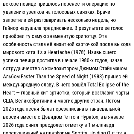
вскоре певице пришлось перенести операцию по
удалению узелков на голосовых связках. Врачи
запретили ей разговаривать несколько недель, но
Гейнор нарушила предписание. В результате её голос
приобрел ту самую знаменитую хрипотцу. Эта
особенность стала её визитной карточкой после выхода
мирового хита It’s a Heartache (1978). Наивысшего
успеха певица достигла в начале 1980-х годов, начав
сотрудничество с композитором Джимом Стайнманом.
Альбом Faster Than the Speed of Night (1983) принес ей
международную славу. В него вошёл Total Eclipse of the
Heart — главный хит артистки, который возглавил чарты
США, Великобритании и многих других стран. Летом
2025 года песня была перезаписана в танцевальной
версии вместе с Дэвидом Гетто и Hypaton, а в январе
2026 года сингл преодолел отметку в 1 миллиард
прослушиваний на платформе Spotify. Holding Out for a