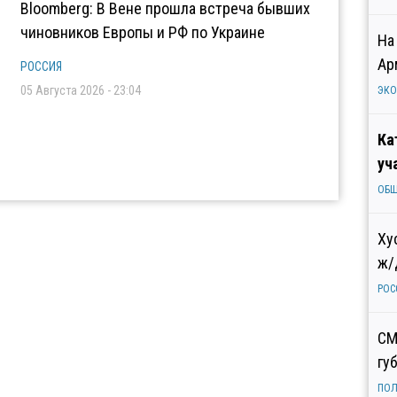
Bloomberg: В Вене прошла встреча бывших
чиновников Европы и РФ по Украине
На
Ар
РОССИЯ
05 Августа 2026 - 23:04
ЭК
Ка
уч
ОБ
Ху
ж/
РОС
СМ
гу
ПОЛ