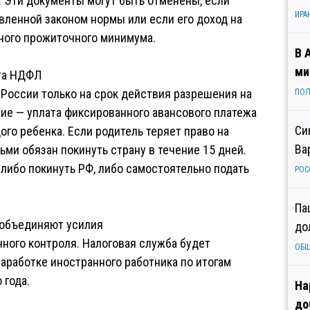
. Эти документы могут быть отменены, если
ИРА
овленной законом нормы или если его доход на
ьного прожиточного минимума.
В 
ми
ата НДФЛ
 России только на срок действия разрешения на
ПОЛ
вие — уплата фиксированного авансового платежа
Си
дого ребенка. Если родитель теряет право на
Ва
ми обязан покинуть страну в течение 15 дней.
либо покинуть РФ, либо самостоятельно подать
РОС
Па
 объединяют усилия
до
ного контроля. Налоговая служба будет
ОБ
аработке иностранного работника по итогам
 года.
На
до