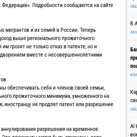
 Федерации». Подробности сообщаются на сайте
ОБ
В 
 мигрантов и их семей в России. Теперь
ЭК
доход выше регионального прожиточного
им грозит не только отказ в патенте, но и
Ба
выдворением вместе с несовершеннолетними
пр
по
АЗЕ
тов
ны обеспечивать себя и членов своей семьи,
Ка
ьного прожиточного минимума, умноженного на
св
я, иностранцу не продлят патент или разрешение
ОБ
Al
я аннулирования разрешения на временное
во