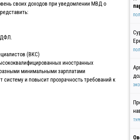
вень своих доходов при уведомлении МВД о
па
представить:
ПОЛ
Су
НДФЛ.
Ер
ПОЛ
циалистов (ВКС)
высококвалифицированных иностранных
Ар
с разными минимальными зарплатами
до
ит систему и повысит прозрачность требований к
ЭК
Пр
на
ТУР
Ов