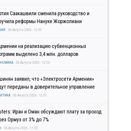
ртия Саакашвили сменила руководство и
ручила реформы Нануке Жоржолиани
ЗИЯ
06 Августа 2026 - 12:35
Армении на реализацию субвенционных
ограмм выделено 3,4 млн. долларов
ОНОМИКА
06 Августа 2026 - 12:26
шинян заявил, что «Электросети Армении»
дут переданы в доверительное управление
ИТИКА
06 Августа 2026 - 12:01
uters: Иран и Оман обсуждают плату за проход
рез Ормуз от 3% до 7%
Н
06 Августа 2026 - 11:55