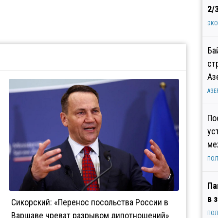
2/
ЭК
Ба
ст
Аз
АЗЕ
По
ус
ме
ПОЛ
Па
в 
Сикорский: «Перенос посольства России в
ПОЛ
Варшаве чреват разрывом дипотношений»