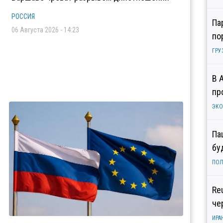
РОССИЯ
Па
06 Августа 2026 - 14:23
по
ГРУ
В 
пр
ЭК
Па
бу
ПОЛ
Re
че
ИРА