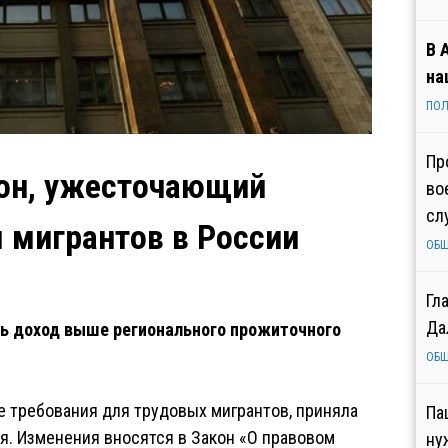
В 
на
ПОЛ
Пр
кон, ужесточающий
во
сл
 мигрантов в России
ОБ
Гл
Да
ь доход выше регионального прожиточного
ОБ
 требования для трудовых мигрантов, приняла
Па
ля. Изменения вносятся в Закон «О правовом
ну