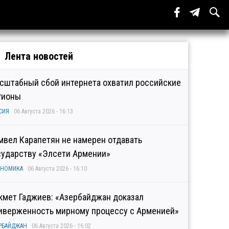
Лента новостей
сштабный сбой интернета охватил российские
гионы
СИЯ
06 Августа 2026 - 16:13
мвел Карапетян не намерен отдавать
сударству «Элсети Армении»
ОНОМИКА
06 Августа 2026 - 16:10
кмет Гаджиев: «Азербайджан доказал
иверженность мирному процессу с Арменией»
РБАЙДЖАН
06 Августа 2026 - 16:02