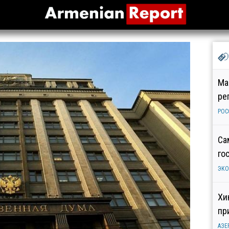
Ма
ре
РОС
Са
го
ЭК
Хи
пр
АЗЕ