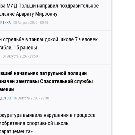
ава МИД Польши направил поздравительное
слание Арарату Мирзояну
ИТИКА
08 Августа 2026 - 00:13
и стрельбе в таиландской школе 7 человек
гибли, 15 ранены
07 Августа 2026 - 23:50
вший начальник патрульной полиции
значен замглавы Спасательной службы
мении
ЩЕСТВО
07 Августа 2026 - 23:30
окуратура выявила нарушения в процессе
иобретения спортивной школы
раратцемента»