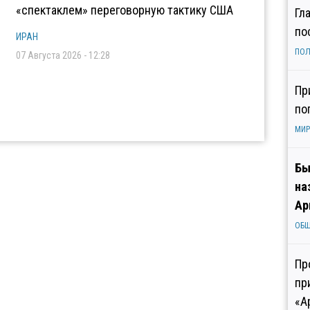
«спектаклем» переговорную тактику США
Гл
по
ИРАН
ПОЛ
07 Августа 2026 - 12:28
Пр
по
МИР
Бы
на
Ар
ОБ
Пр
пр
«А