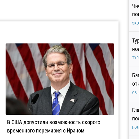
Чи
по
ЭК
Ту
но
ТУР
Ба
от
ОБ
Гл
по
В США допустили возможность скорого
ПОЛ
временного перемирия с Ираном