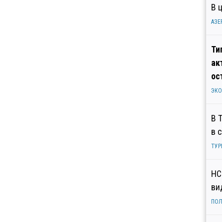
В 
АЗЕ
Ти
ак
ос
ЭК
В 
в 
ТУР
НС
ви
ПОЛ