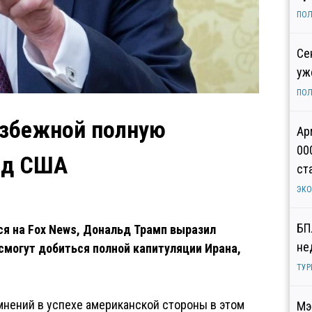
ПОЛ
Се
уж
ПОЛ
избежной полную
Ар
00
ед США
ст
ЭК
БП
я на Fox News, Дональд Трамп выразил
не
смогут добиться полной капитуляции Ирана,
ТУР
мнений в успехе американской стороны в этом
Мэ