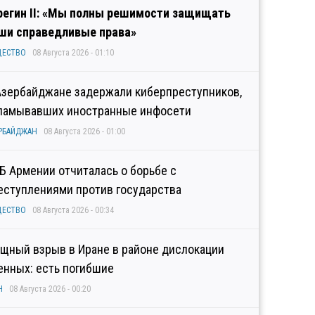
регин II: «Мы полны решимости защищать
ши справедливые права»
ЩЕСТВО
08 Августа 2026 - 01:10
Азербайджане задержали киберпреступников,
ламывавших иностранные инфосети
РБАЙДЖАН
08 Августа 2026 - 01:00
Б Армении отчиталась о борьбе с
еступлениями против государства
ЩЕСТВО
08 Августа 2026 - 00:34
щный взрыв в Иране в районе дислокации
енных: есть погибшие
Н
08 Августа 2026 - 00:20