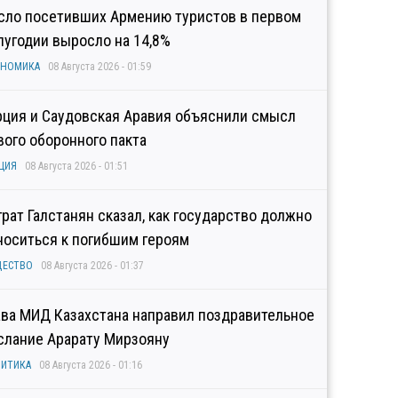
сло посетивших Армению туристов в первом
лугодии выросло на 14,8%
ОНОМИКА
08 Августа 2026 - 01:59
рция и Саудовская Аравия объяснили смысл
вого оборонного пакта
ЦИЯ
08 Августа 2026 - 01:51
грат Галстанян сказал, как государство должно
носиться к погибшим героям
ЩЕСТВО
08 Августа 2026 - 01:37
ава МИД Казахстана направил поздравительное
слание Арарату Мирзояну
ИТИКА
08 Августа 2026 - 01:16