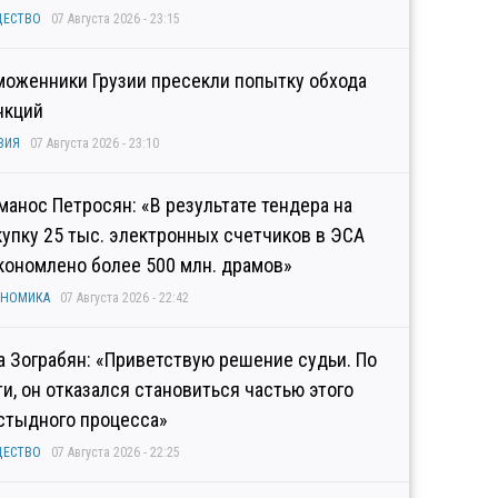
ЩЕСТВО
07 Августа 2026 - 23:15
моженники Грузии пресекли попытку обхода
нкций
ЗИЯ
07 Августа 2026 - 23:10
манос Петросян: «В результате тендера на
купку 25 тыс. электронных счетчиков в ЭСА
кономлено более 500 млн. драмов»
ОНОМИКА
07 Августа 2026 - 22:42
а Зограбян: «Приветствую решение судьи. По
ти, он отказался становиться частью этого
стыдного процесса»
ЩЕСТВО
07 Августа 2026 - 22:25