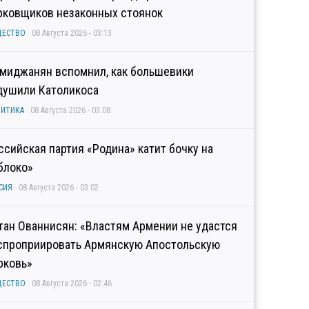
рковщиков незаконных стоянок
ЩЕСТВО
08 Августа 2026 - 03:13
миджанян вспомнил, как большевики
душили Католикоса
ИТИКА
08 Августа 2026 - 03:08
ссийская партия «Родина» катит бочку на
блоко»
СИЯ
08 Августа 2026 - 03:02
тан Ованнисян: «Властям Армении не удастся
спроприировать Армянскую Апостольскую
рковь»
ЩЕСТВО
08 Августа 2026 - 02:46