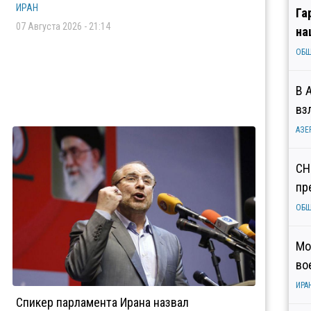
ИРАН
Га
07 Августа 2026 - 21:14
на
ОБ
В 
вз
АЗЕ
СН
пр
ОБ
Мо
во
ИРА
Спикер парламента Ирана назвал