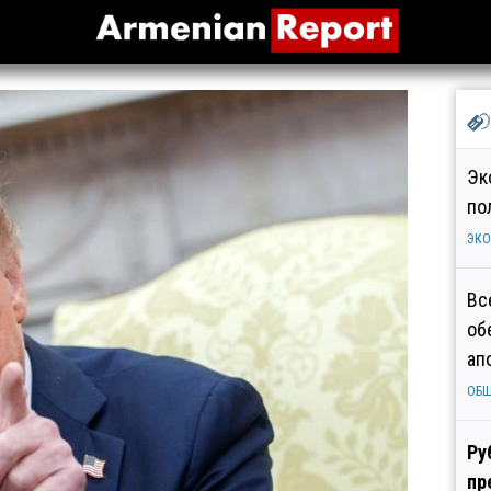
Эк
по
ЭК
Вс
об
ап
ОБ
Ру
пр