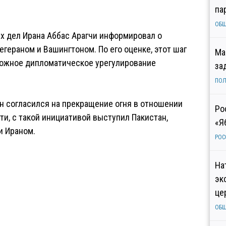
па
ОБ
х дел Ирана Аббас Арагчи информировал о
гераном и Вашингтоном. По его оценке, этот шаг
Ма
можное дипломатическое урегулирование
за
ПОЛ
он согласился на прекращение огня в отношении
Ро
ти, с такой инициативой выступил Пакистан,
«Я
и Ираном.
РОС
На
эк
це
ОБ