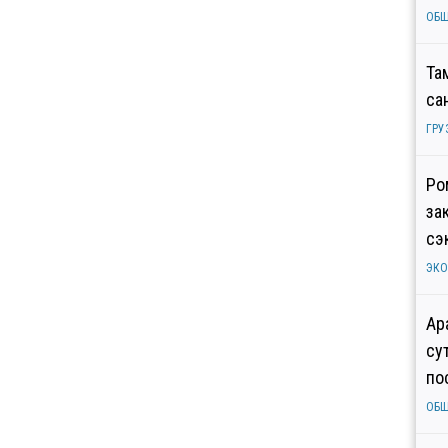
ОБ
Та
са
ГРУ
Ро
за
сэ
ЭК
Ар
су
по
ОБ