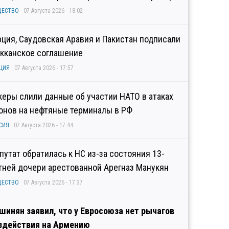
ЩЕСТВО
07 Августа 2026 - 18:02
рция, Саудовская Аравия и Пакистан подписали
кканское соглашение
ЦИЯ
07 Августа 2026 - 17:57
керы слили данные об участии НАТО в атаках
онов на нефтяные терминалы в РФ
СИЯ
07 Августа 2026 - 17:44
путат обратилась к НС из-за состояния 13-
тней дочери арестованной Арегназ Манукян
ЩЕСТВО
07 Августа 2026 - 17:37
шинян заявил, что у Евросоюза нет рычагов
здействия на Армению