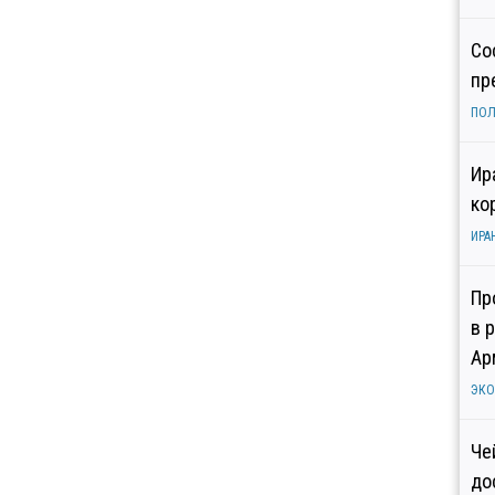
Со
пр
ПОЛ
Ир
ко
ИРА
Пр
в 
Ар
ЭК
Че
до