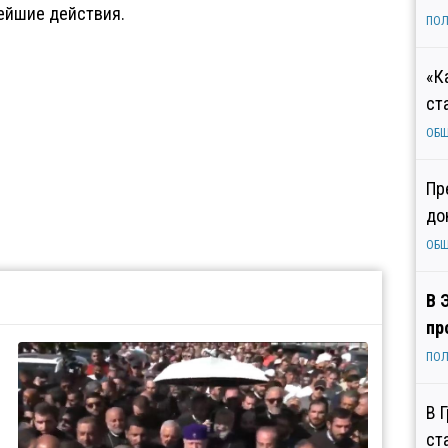
ейшие действия.
ПОЛ
«К
ст
ОБ
Пр
до
ОБ
В 
пр
ПОЛ
В 
ст