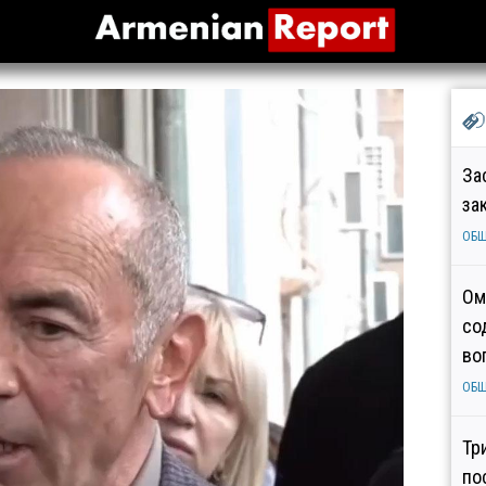
За
за
ОБ
Ом
со
во
ОБ
Тр
по