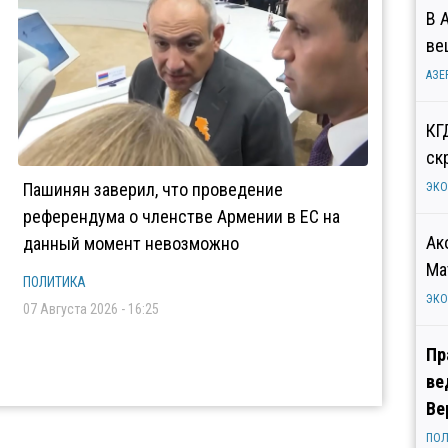
В 
ве
АЗЕ
КГ
ск
Пашинян заверил, что проведение
ЭК
референдума о членстве Армении в ЕС на
Ак
данный момент невозможно
Ма
ПОЛИТИКА
ЭК
07 Августа 2026 - 16:25
Пр
ве
Ве
ПОЛ