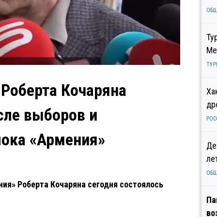
ОБ
Ту
Ме
ТУР
 Роберта Кочаряна
Ха
др
сле выборов и
РОС
лока «Армения»
Де
ле
ОБ
ия» Роберта Кочаряна сегодня состоялось
Па
во