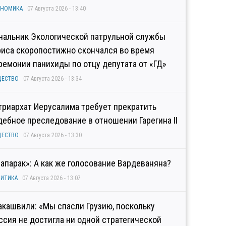
ОНОМИКА
07 Августа 2026 - 13:40
чальник Экологической патрульной службы
риса скоропостижно скончался во время
ремонии панихиды по отцу депутата от «ГД»
ЩЕСТВО
07 Августа 2026 - 13:34
триархат Иерусалима требует прекратить
дебное преследование в отношении Гарегина II
ЩЕСТВО
07 Августа 2026 - 13:30
рапарак»: А как же голосование Вардеваняна?
ИТИКА
07 Августа 2026 - 13:07
акашвили: «Мы спасли Грузию, поскольку
ссия не достигла ни одной стратегической