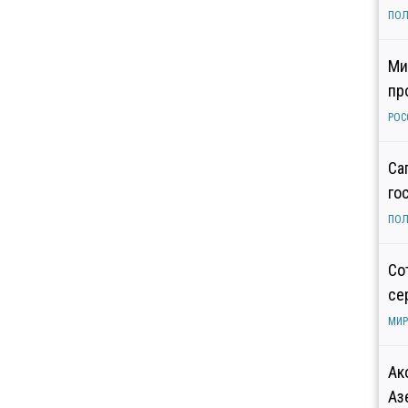
ПОЛ
Ми
пр
РОС
Са
го
ПОЛ
Со
се
МИР
Ак
Аз