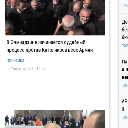
ГРУ
Де
бе
бю
В Эчмиадзине начинается судебный
ПОЛ
процесс против Католикоса всех Армян
ПОЛИТИКА
Па
07 Августа 2026 - 16:57
о 
не
ПОЛ
АР
II
ПОЛ