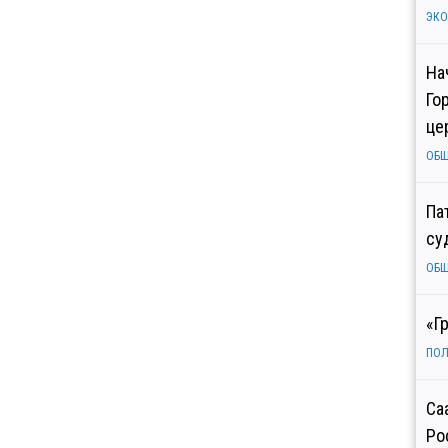
ЭК
На
Го
це
ОБ
Па
су
ОБ
«Г
ПОЛ
Са
Ро