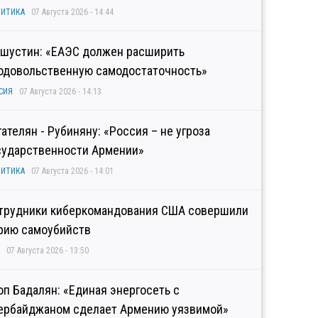
ИТИКА
07 Августа 2026 - 14:44
шустин: «ЕАЭС должен расширить
одовольственную самодостаточность»
СИЯ
07 Августа 2026 - 14:13
гателян - Рубиняну: «Россия – не угроза
сударственности Армении»
ИТИКА
07 Августа 2026 - 14:01
трудники киберкомандования США совершили
рию самоубийств
07 Августа 2026 - 13:50
оп Бадалян: «Единая энергосеть с
ербайджаном сделает Армению уязвимой»