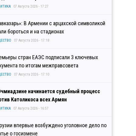
ИТИКА
07 Августа 2026 - 17:27
авказарь»: В Армении с арцахской символикой
али бороться и на стадионах
ЩЕСТВО
07 Августа 2026 - 17:18
емьеры стран ЕАЭС подписали 3 ключевых
кумента по итогам межправсовета
ЩЕСТВО
07 Августа 2026 - 17:10
Эчмиадзине начинается судебный процесс
отив Католикоса всех Армян
ИТИКА
07 Августа 2026 - 16:57
Грузии впервые возбуждено уголовное дело по
атье о госизмене