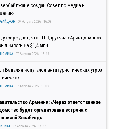
Азербайджане создан Совет по медиа и
щанию
РБАЙДЖАН
07 Августа 2026 - 16:03
Д утверждает, что ТЦ Царукяна «Ариндж молл»
рыл налоги на $1,4 млн.
ОНОМИКА
07 Августа 2026 - 15:48
оп Бадалян испугался антитуристических угроз
твиенко?
ОНОМИКА
07 Августа 2026 - 15:39
авительство Армении: «Через ответственное
домство будет организована встреча с
роникой Зонабенд»
ИТИКА
07 Августа 2026 - 15:27