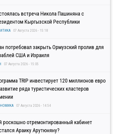
стоялась встреча Никола Пашиняна с
езидентом Кыргызской Республики
ИТИКА
07 Августа 2026 - 15:18
ан потребовал закрыть Ормузский пролив для
раблей США и Израиля
Н
07 Августа 2026 - 15:05
ограмма TRIP инвестирует 120 миллионов евро
развитие ряда туристических кластеров
мении
ОНОМИКА
07 Августа 2026 - 14:54
й роскошно отремонтированный кабинет
стался Араику Арутюняну?