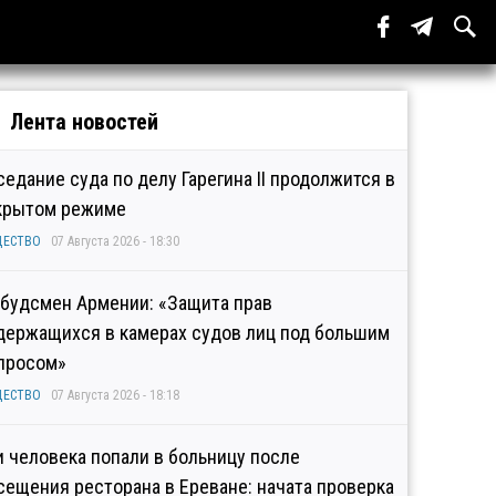
Лента новостей
седание суда по делу Гарегина II продолжится в
крытом режиме
ЩЕСТВО
07 Августа 2026 - 18:30
будсмен Армении: «Защита прав
держащихся в камерах судов лиц под большим
просом»
ЩЕСТВО
07 Августа 2026 - 18:18
и человека попали в больницу после
сещения ресторана в Ереване: начата проверка